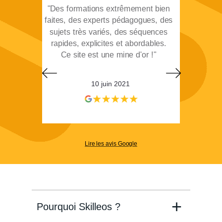
"Des formations extrêmement bien
faites, des experts pédagogues, des
sujets très variés, des séquences
rapides, explicites et abordables.
Ce site est une mine d'or !"
10 juin 2021
"J'aime le principe des formations
Lire les avis Google
accessibles au moment où je le
choisis, la diversité des contenus
qui est juste incroyable enfin la
grande qualité des intervenants."
Pourquoi Skilleos ?
22 novembre 2020